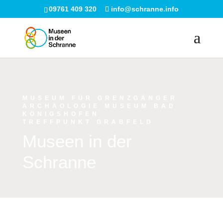
09761 409 320
info@schranne.info
MUSEUM FÜR GRENZGÄNGER
ARCHÄOLOGIE MUSEUM BAD
KÖNIGSHOFEN
TREFFPUNKT GRABFELD
Museen in der
Schranne