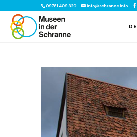
09761 409 320
info@schranne.info
DI