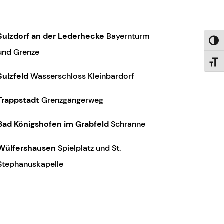
Sulzdorf an der Lederhecke
Bayernturm
Umsch
und Grenze
Schri
Sulzfeld
Wasserschloss Kleinbardorf
Trappstadt
Grenzgängerweg
Bad Königshofen im Grabfeld
Schranne
Wülfershausen
Spielplatz und St.
Stephanuskapelle