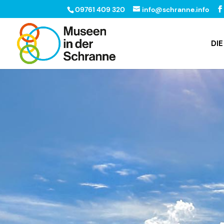
09761 409 320
info@schranne.info
DI