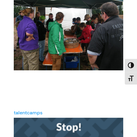
Umsch
Schri
talentcamps