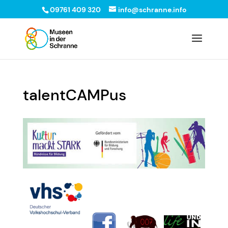
09761 409 320
info@schranne.info
talentCAMPus